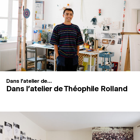
MAGAZINE
ESPACES DE PRATIQUE ARTISTIQUE
↓
Recherche
Connexion
↓
Dans l'atelier de...
Dans l’atelier de Théophile Rolland