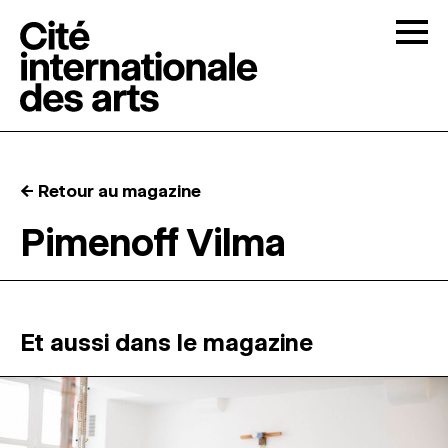
Skip to content
Togg
APPELS À CANDIDATURES
← Retour au magazine
LA CITÉ
↓
Pimenoff Vilma
RÉSIDENCES
↓
ATELIERS OUVERTS
Et aussi dans le magazine
PROGRAMMATION