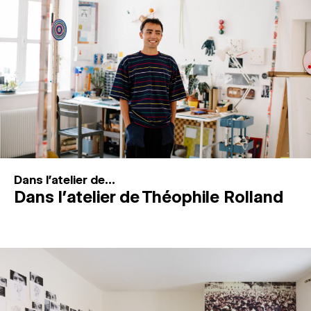
MAGAZINE
ESPACES DE PRATIQUE ARTISTIQUE
↓
Recherche
Connexion
↓
Dans l'atelier de...
Dans l’atelier de Théophile Rolland