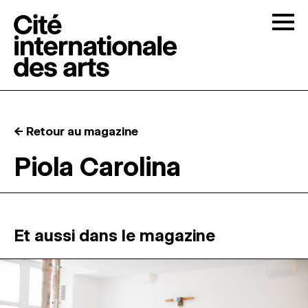
Skip to content
Togg
APPELS À CANDIDATURES
← Retour au magazine
LA CITÉ
↓
Piola Carolina
RÉSIDENCES
↓
ATELIERS OUVERTS
Et aussi dans le magazine
PROGRAMMATION