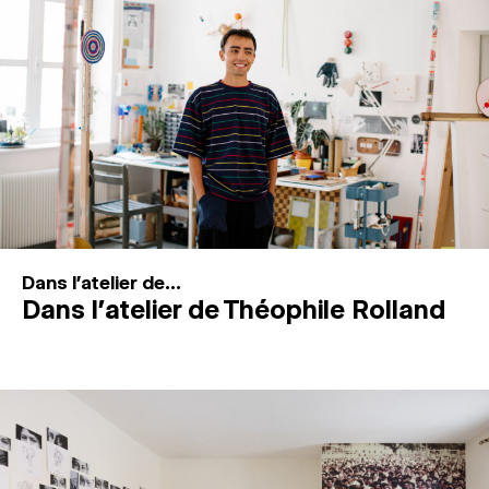
MAGAZINE
ESPACES DE PRATIQUE ARTISTIQUE
↓
Recherche
Connexion
↓
Dans l'atelier de...
Dans l’atelier de Théophile Rolland