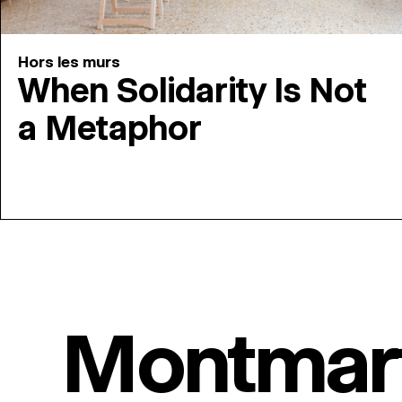
Hors les murs
When Solidarity Is Not
a Metaphor
Montmar