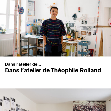
MAGAZINE
ESPACES DE PRATIQUE ARTISTIQUE
↓
Recherche
Connexion
↓
Dans l'atelier de...
Dans l’atelier de Théophile Rolland