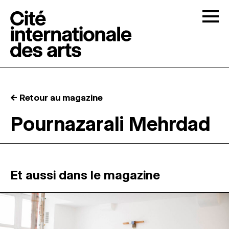
Skip to content
Togg
APPELS À CANDIDATURES
← Retour au magazine
LA CITÉ
↓
Pournazarali Mehrdad
RÉSIDENCES
↓
ATELIERS OUVERTS
Et aussi dans le magazine
PROGRAMMATION