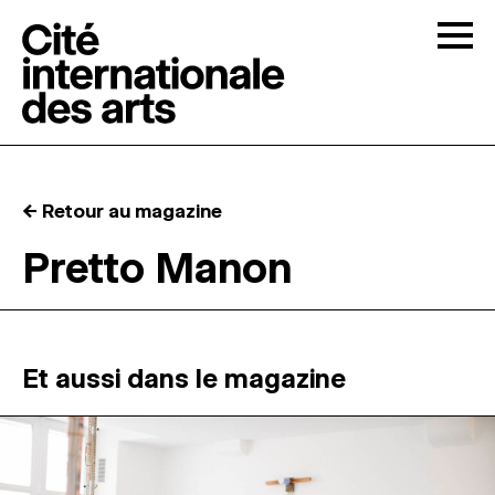
Skip to content
Togg
APPELS À CANDIDATURES
← Retour au magazine
LA CITÉ
↓
Pretto Manon
RÉSIDENCES
↓
ATELIERS OUVERTS
Et aussi dans le magazine
PROGRAMMATION