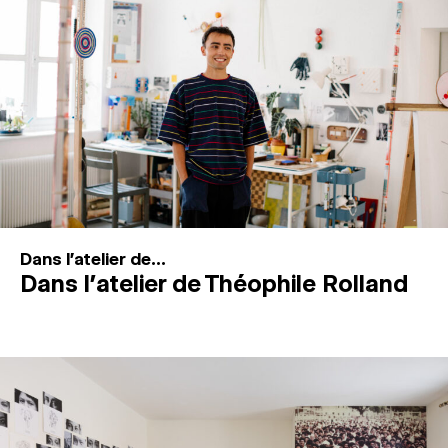
MAGAZINE
ESPACES DE PRATIQUE ARTISTIQUE
↓
Recherche
Connexion
↓
Dans l'atelier de...
Dans l’atelier de Théophile Rolland