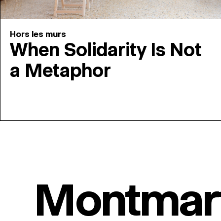
Hors les murs
When Solidarity Is Not
a Metaphor
Montmar