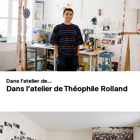
MAGAZINE
ESPACES DE PRATIQUE ARTISTIQUE
↓
Recherche
Connexion
↓
Dans l'atelier de...
Dans l’atelier de Théophile Rolland