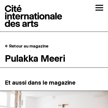
Skip to content
Togg
APPELS À CANDIDATURES
← Retour au magazine
LA CITÉ
↓
Pulakka Meeri
RÉSIDENCES
↓
ATELIERS OUVERTS
Et aussi dans le magazine
PROGRAMMATION