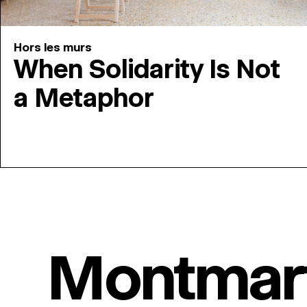
Hors les murs
When Solidarity Is Not
a Metaphor
Montmar