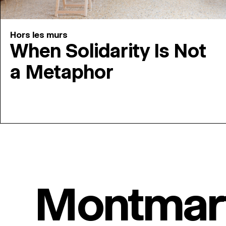
Hors les murs
When Solidarity Is Not
a Metaphor
Montmar