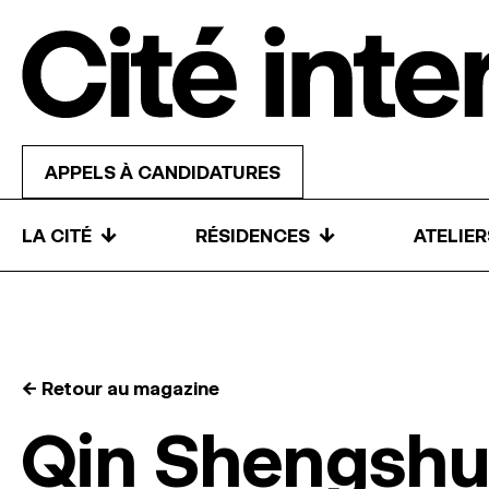
Skip to content
APPELS À CANDIDATURES
↓
↓
LA CITÉ
RÉSIDENCES
ATELIE
← Retour au magazine
Qin Shengshu