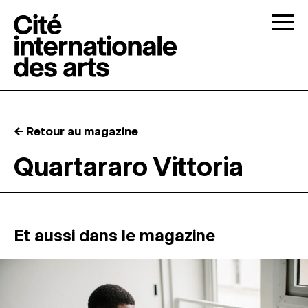
Skip to content
Togg
APPELS À CANDIDATURES
← Retour au magazine
LA CITÉ
↓
Quartararo Vittoria
RÉSIDENCES
↓
ATELIERS OUVERTS
Et aussi dans le magazine
PROGRAMMATION