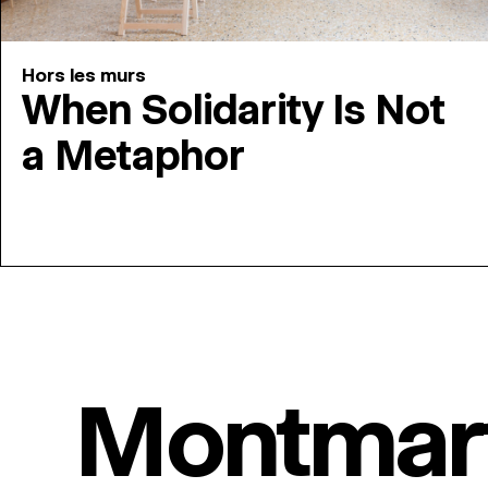
Hors les murs
When Solidarity Is Not
a Metaphor
Montmar