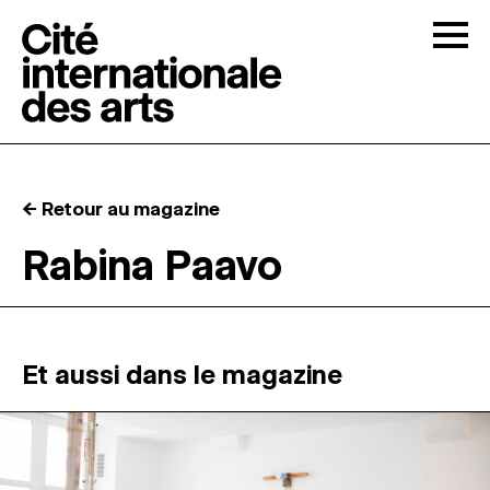
Skip to content
Togg
APPELS À CANDIDATURES
← Retour au magazine
LA CITÉ
↓
Rabina Paavo
RÉSIDENCES
↓
ATELIERS OUVERTS
Et aussi dans le magazine
PROGRAMMATION