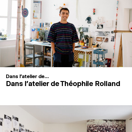
MAGAZINE
ESPACES DE PRATIQUE ARTISTIQUE
↓
Recherche
Connexion
↓
Dans l'atelier de...
Dans l’atelier de Théophile Rolland