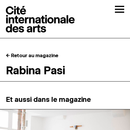
Skip to content
Togg
APPELS À CANDIDATURES
← Retour au magazine
LA CITÉ
↓
Rabina Pasi
RÉSIDENCES
↓
ATELIERS OUVERTS
Et aussi dans le magazine
PROGRAMMATION