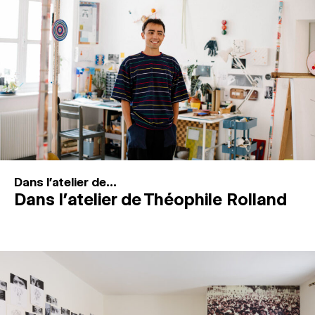
MAGAZINE
ESPACES DE PRATIQUE ARTISTIQUE
↓
Recherche
Connexion
↓
Dans l'atelier de...
Dans l’atelier de Théophile Rolland