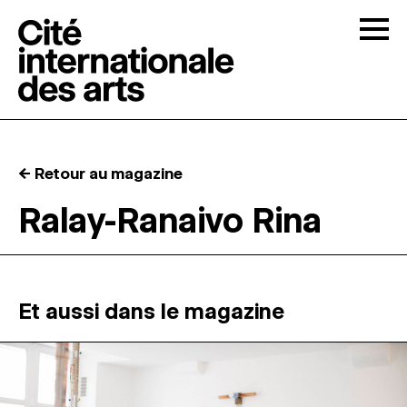
Skip to content
Togg
APPELS À CANDIDATURES
← Retour au magazine
LA CITÉ
↓
Ralay-Ranaivo Rina
RÉSIDENCES
↓
ATELIERS OUVERTS
Et aussi dans le magazine
PROGRAMMATION