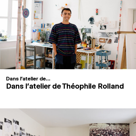
MAGAZINE
ESPACES DE PRATIQUE ARTISTIQUE
↓
Recherche
Connexion
↓
Dans l'atelier de...
Dans l’atelier de Théophile Rolland