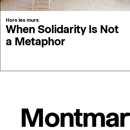
Hors les murs
When Solidarity Is Not
a Metaphor
Montmar