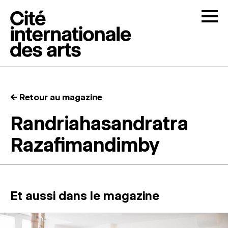
Skip to content
Togg
APPELS À CANDIDATURES
← Retour au magazine
LA CITÉ
↓
Randriahasandratra
Razafimandimby
RÉSIDENCES
↓
ATELIERS OUVERTS
Et aussi dans le magazine
PROGRAMMATION