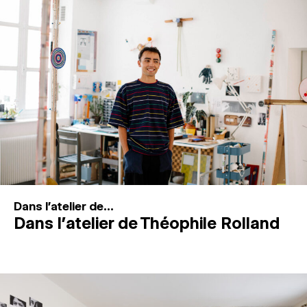
MAGAZINE
ESPACES DE PRATIQUE ARTISTIQUE
↓
Recherche
Connexion
↓
Dans l'atelier de...
Dans l’atelier de Théophile Rolland