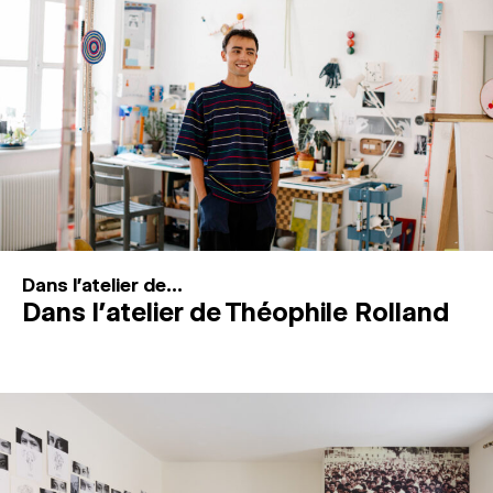
MAGAZINE
ESPACES DE PRATIQUE ARTISTIQUE
↓
Recherche
Connexion
↓
Dans l'atelier de...
Dans l’atelier de Théophile Rolland