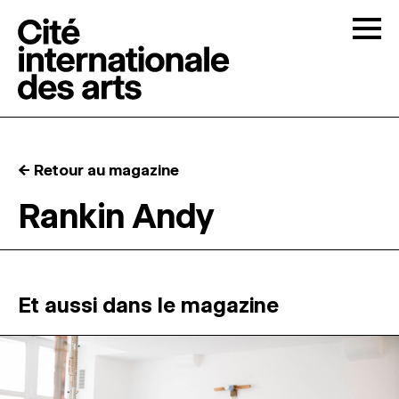
Skip to content
Togg
APPELS À CANDIDATURES
← Retour au magazine
LA CITÉ
↓
Rankin Andy
RÉSIDENCES
↓
ATELIERS OUVERTS
Et aussi dans le magazine
PROGRAMMATION