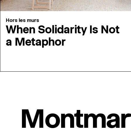
Hors les murs
When Solidarity Is Not
a Metaphor
Montmar