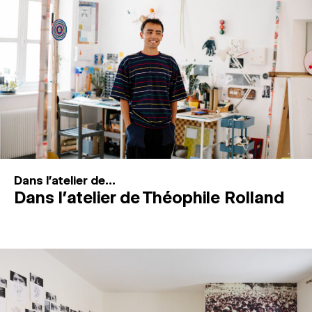
MAGAZINE
ESPACES DE PRATIQUE ARTISTIQUE
↓
Recherche
Connexion
↓
Dans l'atelier de...
Dans l’atelier de Théophile Rolland