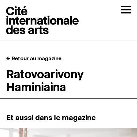
Skip to content
Togg
APPELS À CANDIDATURES
← Retour au magazine
LA CITÉ
↓
Ratovoarivony
Haminiaina
RÉSIDENCES
↓
ATELIERS OUVERTS
Et aussi dans le magazine
PROGRAMMATION