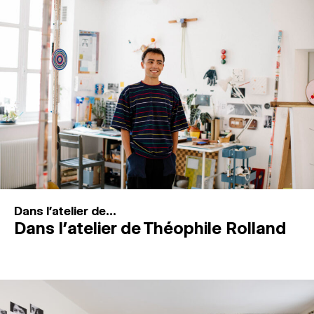
MAGAZINE
ESPACES DE PRATIQUE ARTISTIQUE
↓
Recherche
Connexion
↓
Dans l'atelier de...
Dans l’atelier de Théophile Rolland