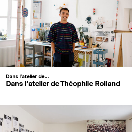
MAGAZINE
ESPACES DE PRATIQUE ARTISTIQUE
↓
Recherche
Connexion
↓
Dans l'atelier de...
Dans l’atelier de Théophile Rolland