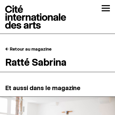
Skip to content
Togg
APPELS À CANDIDATURES
← Retour au magazine
LA CITÉ
↓
Ratté Sabrina
RÉSIDENCES
↓
ATELIERS OUVERTS
Et aussi dans le magazine
PROGRAMMATION