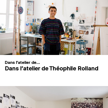
MAGAZINE
ESPACES DE PRATIQUE ARTISTIQUE
↓
Recherche
Connexion
↓
Dans l'atelier de...
Dans l’atelier de Théophile Rolland