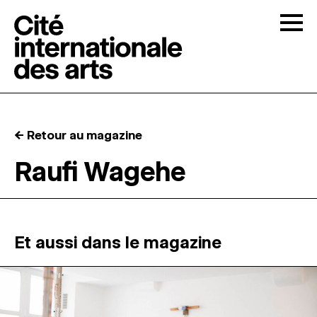
Skip to content
Togg
APPELS À CANDIDATURES
← Retour au magazine
LA CITÉ
↓
Raufi Wagehe
RÉSIDENCES
↓
ATELIERS OUVERTS
Et aussi dans le magazine
PROGRAMMATION