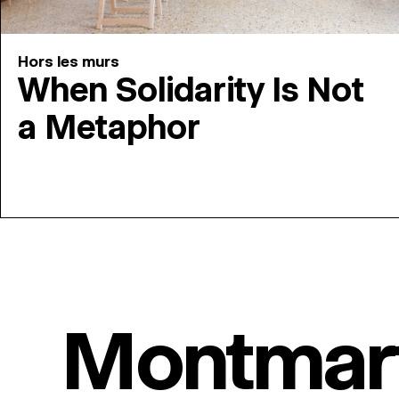
Hors les murs
When Solidarity Is Not
a Metaphor
Montmar