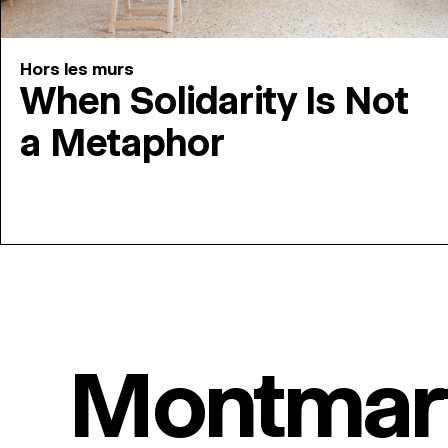
Hors les murs
When Solidarity Is Not
a Metaphor
Montmar