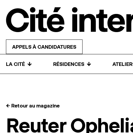
Skip to content
APPELS À CANDIDATURES
↓
↓
LA CITÉ
RÉSIDENCES
ATELIE
← Retour au magazine
Reuter Opheli