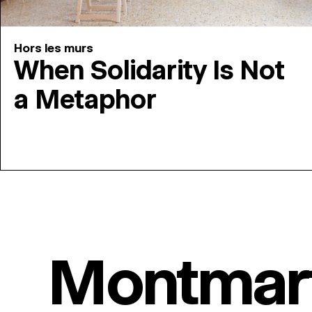
Hors les murs
When Solidarity Is Not
a Metaphor
Montmar