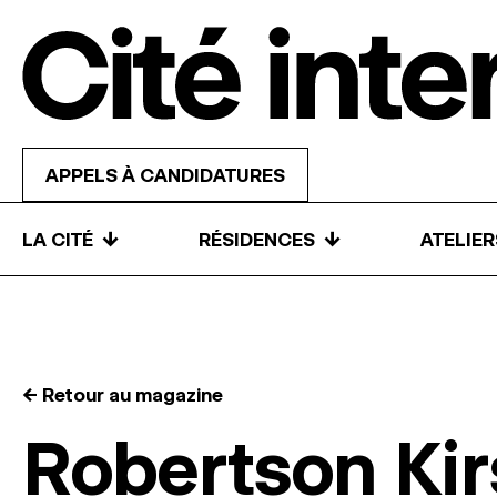
Skip to content
APPELS À CANDIDATURES
↓
↓
LA CITÉ
RÉSIDENCES
ATELIE
← Retour au magazine
Robertson Kir