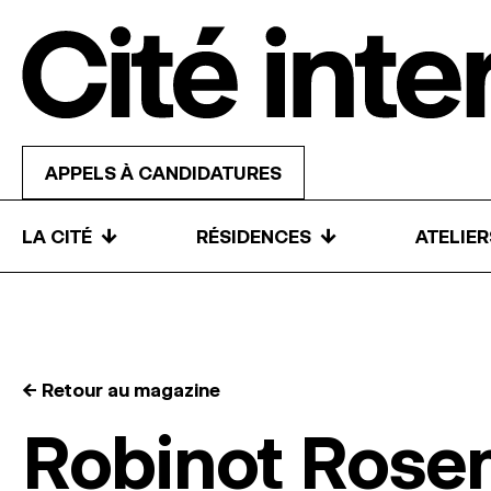
Skip to content
APPELS À CANDIDATURES
↓
↓
LA CITÉ
RÉSIDENCES
ATELIE
← Retour au magazine
Robinot Ros