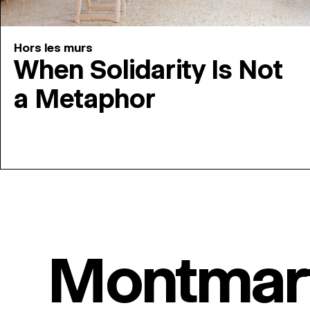
Hors les murs
When Solidarity Is Not
a Metaphor
Montmar