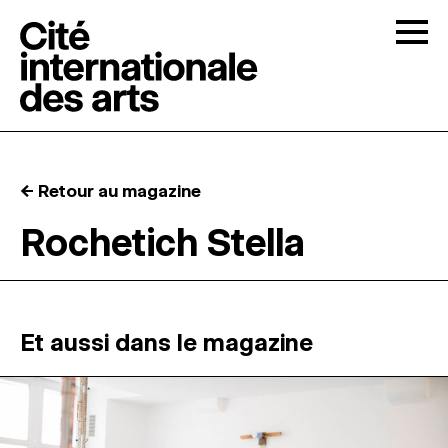
Skip to content
Togg
APPELS À CANDIDATURES
← Retour au magazine
LA CITÉ
↓
Rochetich Stella
RÉSIDENCES
↓
ATELIERS OUVERTS
Et aussi dans le magazine
PROGRAMMATION