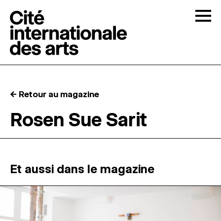
Skip to content
Togg
APPELS À CANDIDATURES
← Retour au magazine
LA CITÉ
↓
Rosen Sue Sarit
RÉSIDENCES
↓
ATELIERS OUVERTS
Et aussi dans le magazine
PROGRAMMATION