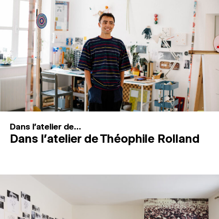
MAGAZINE
ESPACES DE PRATIQUE ARTISTIQUE
↓
Recherche
Connexion
↓
Dans l'atelier de...
Dans l’atelier de Théophile Rolland