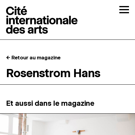
Skip to content
Togg
APPELS À CANDIDATURES
← Retour au magazine
LA CITÉ
↓
Rosenstrom Hans
RÉSIDENCES
↓
ATELIERS OUVERTS
Et aussi dans le magazine
PROGRAMMATION