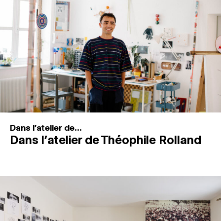
MAGAZINE
ESPACES DE PRATIQUE ARTISTIQUE
↓
Recherche
Connexion
↓
Dans l'atelier de...
Dans l’atelier de Théophile Rolland