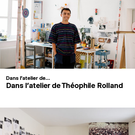
MAGAZINE
ESPACES DE PRATIQUE ARTISTIQUE
↓
Recherche
Connexion
↓
Dans l'atelier de...
Dans l’atelier de Théophile Rolland