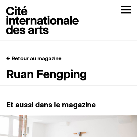
Skip to content
Togg
APPELS À CANDIDATURES
← Retour au magazine
LA CITÉ
↓
Ruan Fengping
RÉSIDENCES
↓
ATELIERS OUVERTS
Et aussi dans le magazine
PROGRAMMATION