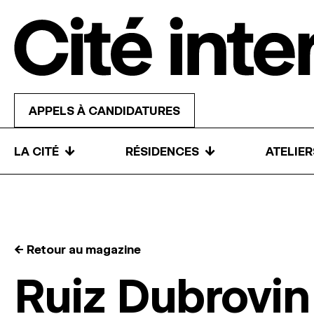
Skip to content
APPELS À CANDIDATURES
↓
↓
LA CITÉ
RÉSIDENCES
ATELIE
← Retour au magazine
Ruiz Dubrovin