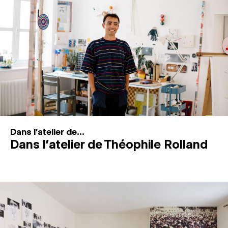
MAGAZINE
ESPACES DE PRATIQUE ARTISTIQUE
↓
Recherche
Connexion
↓
Dans l'atelier de...
Dans l’atelier de Théophile Rolland