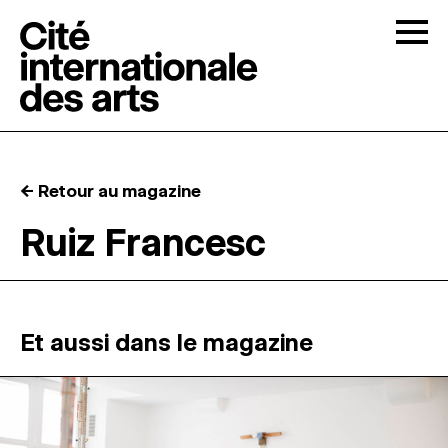
Skip to content
Togg
APPELS À CANDIDATURES
← Retour au magazine
LA CITÉ
↓
Ruiz Francesc
RÉSIDENCES
↓
ATELIERS OUVERTS
Et aussi dans le magazine
PROGRAMMATION