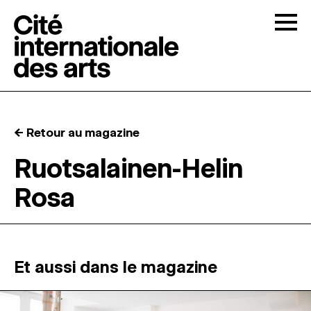
Skip to content
Togg
APPELS À CANDIDATURES
← Retour au magazine
LA CITÉ
↓
Ruotsalainen-Helin
Rosa
RÉSIDENCES
↓
ATELIERS OUVERTS
Et aussi dans le magazine
PROGRAMMATION