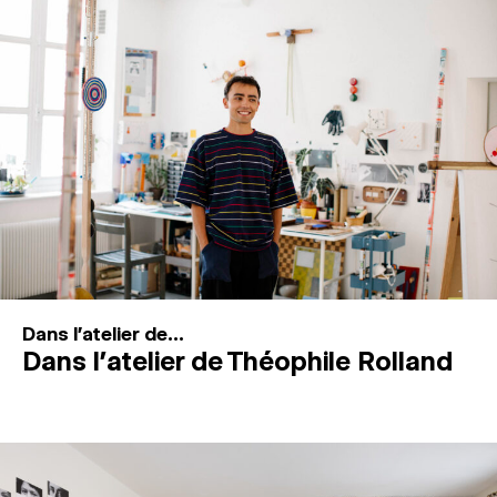
MAGAZINE
ESPACES DE PRATIQUE ARTISTIQUE
↓
Recherche
Connexion
↓
Dans l'atelier de...
Dans l’atelier de Théophile Rolland