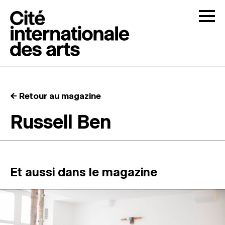
Skip to content
Togg
APPELS À CANDIDATURES
← Retour au magazine
LA CITÉ
↓
Russell Ben
RÉSIDENCES
↓
ATELIERS OUVERTS
Et aussi dans le magazine
PROGRAMMATION