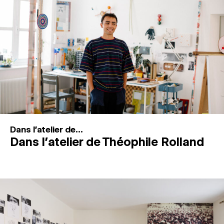
MAGAZINE
ESPACES DE PRATIQUE ARTISTIQUE
↓
Recherche
Connexion
↓
Dans l'atelier de...
Dans l’atelier de Théophile Rolland