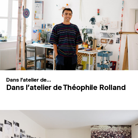
MAGAZINE
ESPACES DE PRATIQUE ARTISTIQUE
↓
Recherche
Connexion
↓
Dans l'atelier de...
Dans l’atelier de Théophile Rolland