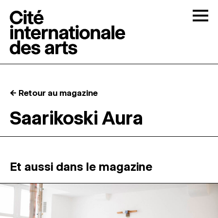
Skip to content
Togg
APPELS À CANDIDATURES
← Retour au magazine
LA CITÉ
↓
Saarikoski Aura
RÉSIDENCES
↓
ATELIERS OUVERTS
Et aussi dans le magazine
PROGRAMMATION