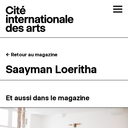
Skip to content
Togg
APPELS À CANDIDATURES
← Retour au magazine
LA CITÉ
↓
Saayman Loeritha
RÉSIDENCES
↓
ATELIERS OUVERTS
Et aussi dans le magazine
PROGRAMMATION