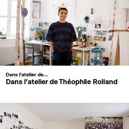
MAGAZINE
ESPACES DE PRATIQUE ARTISTIQUE
↓
Recherche
Connexion
↓
Dans l'atelier de...
Dans l’atelier de Théophile Rolland