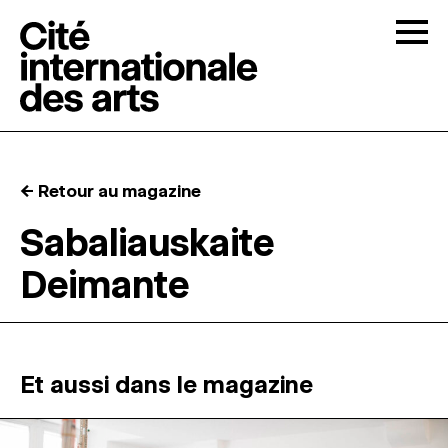
Skip to content
Togg
APPELS À CANDIDATURES
← Retour au magazine
LA CITÉ
↓
Sabaliauskaite
Deimante
RÉSIDENCES
↓
ATELIERS OUVERTS
Et aussi dans le magazine
PROGRAMMATION