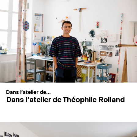
MAGAZINE
ESPACES DE PRATIQUE ARTISTIQUE
↓
Recherche
Connexion
↓
Dans l'atelier de...
Dans l’atelier de Théophile Rolland