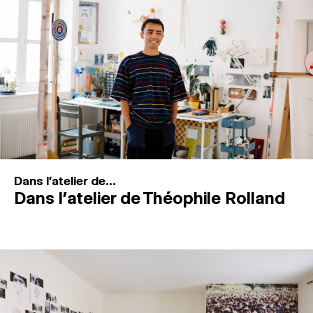
MAGAZINE
ESPACES DE PRATIQUE ARTISTIQUE
↓
Recherche
Connexion
↓
Dans l'atelier de...
Dans l’atelier de Théophile Rolland