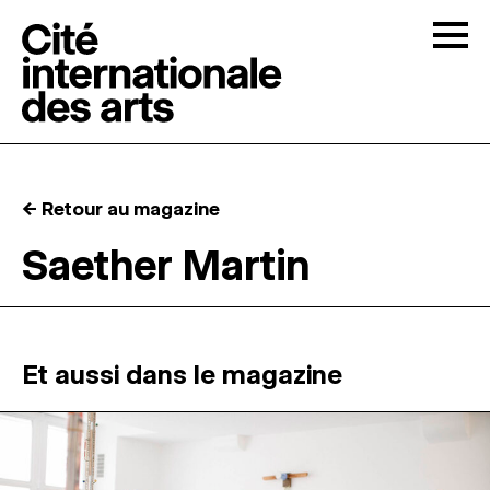
Skip to content
Togg
APPELS À CANDIDATURES
← Retour au magazine
LA CITÉ
↓
Saether Martin
RÉSIDENCES
↓
ATELIERS OUVERTS
Et aussi dans le magazine
PROGRAMMATION