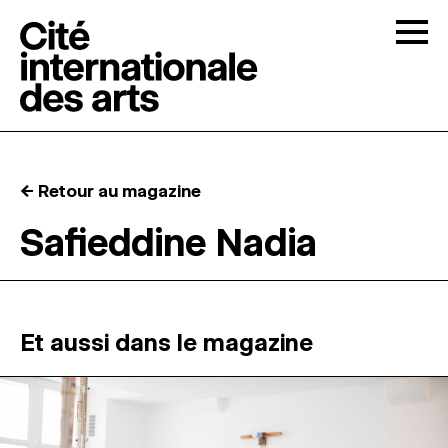
Skip to content
Togg
APPELS À CANDIDATURES
← Retour au magazine
LA CITÉ
↓
Safieddine Nadia
RÉSIDENCES
↓
ATELIERS OUVERTS
Et aussi dans le magazine
PROGRAMMATION