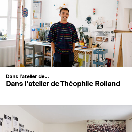
MAGAZINE
ESPACES DE PRATIQUE ARTISTIQUE
↓
Recherche
Connexion
↓
Dans l'atelier de...
Dans l’atelier de Théophile Rolland