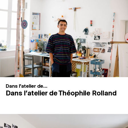
MAGAZINE
ESPACES DE PRATIQUE ARTISTIQUE
↓
Recherche
Connexion
↓
Dans l'atelier de...
Dans l’atelier de Théophile Rolland