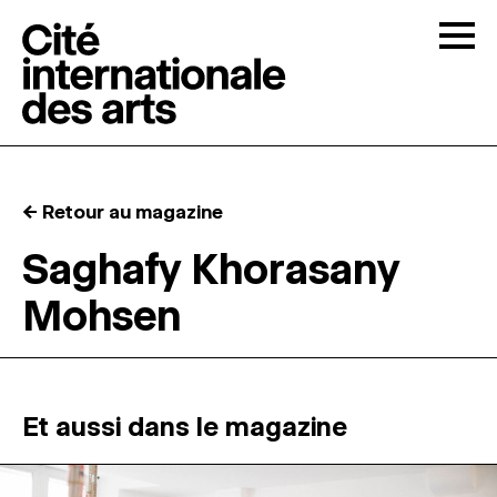
Skip to content
Togg
APPELS À CANDIDATURES
← Retour au magazine
LA CITÉ
↓
Saghafy Khorasany
Mohsen
RÉSIDENCES
↓
ATELIERS OUVERTS
Et aussi dans le magazine
PROGRAMMATION