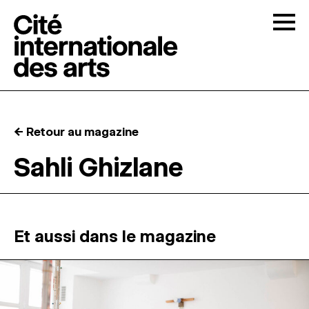
Skip to content
Togg
APPELS À CANDIDATURES
← Retour au magazine
LA CITÉ
↓
Sahli Ghizlane
RÉSIDENCES
↓
ATELIERS OUVERTS
Et aussi dans le magazine
PROGRAMMATION