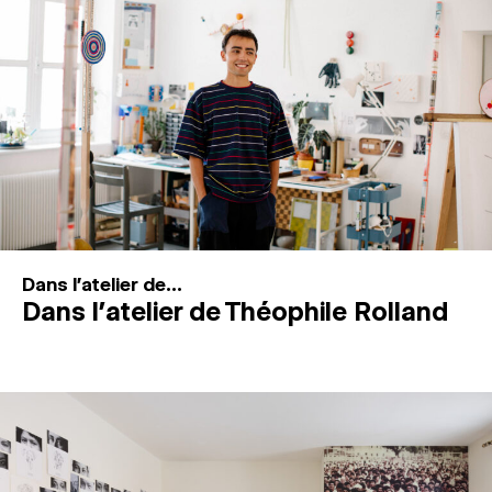
MAGAZINE
ESPACES DE PRATIQUE ARTISTIQUE
↓
Recherche
Connexion
↓
Dans l'atelier de...
Dans l’atelier de Théophile Rolland