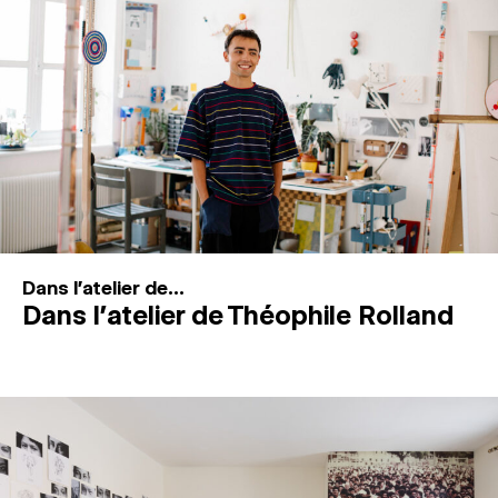
MAGAZINE
ESPACES DE PRATIQUE ARTISTIQUE
↓
Recherche
Connexion
↓
Dans l'atelier de...
Dans l’atelier de Théophile Rolland