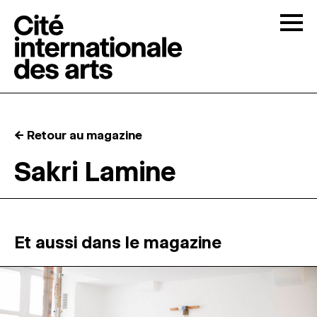
Skip to content
Togg
APPELS À CANDIDATURES
← Retour au magazine
LA CITÉ
↓
Sakri Lamine
RÉSIDENCES
↓
ATELIERS OUVERTS
Et aussi dans le magazine
PROGRAMMATION