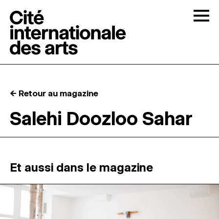
Skip to content
Togg
APPELS À CANDIDATURES
← Retour au magazine
LA CITÉ
↓
Salehi Doozloo Sahar
RÉSIDENCES
↓
ATELIERS OUVERTS
Et aussi dans le magazine
PROGRAMMATION