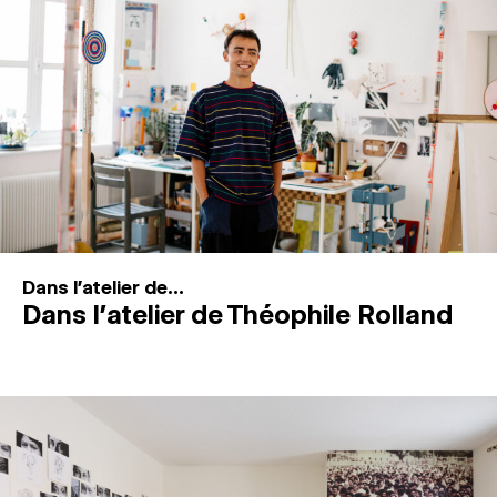
MAGAZINE
ESPACES DE PRATIQUE ARTISTIQUE
↓
Recherche
Connexion
↓
Dans l'atelier de...
Dans l’atelier de Théophile Rolland