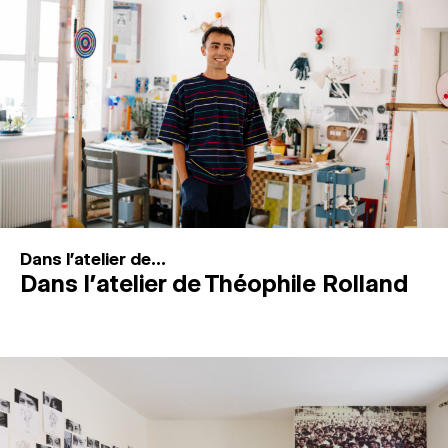
MAGAZINE
ESPACES DE PRATIQUE ARTISTIQUE
↓
Recherche
Connexion
↓
Dans l'atelier de...
Dans l’atelier de Théophile Rolland