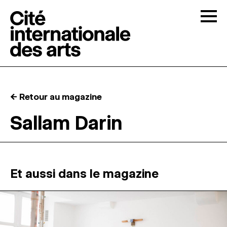
Skip to content
Togg
APPELS À CANDIDATURES
← Retour au magazine
LA CITÉ
↓
Sallam Darin
RÉSIDENCES
↓
ATELIERS OUVERTS
Et aussi dans le magazine
PROGRAMMATION