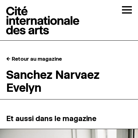
Skip to content
Togg
APPELS À CANDIDATURES
← Retour au magazine
LA CITÉ
↓
Sanchez Narvaez
Evelyn
RÉSIDENCES
↓
ATELIERS OUVERTS
Et aussi dans le magazine
PROGRAMMATION