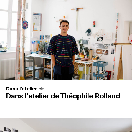
MAGAZINE
ESPACES DE PRATIQUE ARTISTIQUE
↓
Recherche
Connexion
↓
Dans l'atelier de...
Dans l’atelier de Théophile Rolland