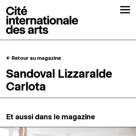
Skip to content
Togg
APPELS À CANDIDATURES
← Retour au magazine
LA CITÉ
↓
Sandoval Lizzaralde
Carlota
RÉSIDENCES
↓
ATELIERS OUVERTS
Et aussi dans le magazine
PROGRAMMATION