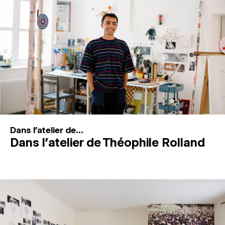
MAGAZINE
ESPACES DE PRATIQUE ARTISTIQUE
↓
Recherche
Connexion
↓
Dans l'atelier de...
Dans l’atelier de Théophile Rolland