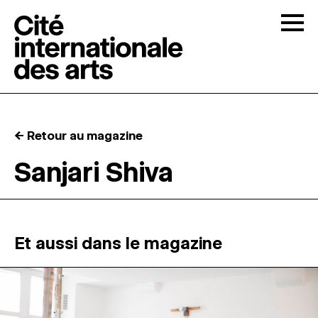
Skip to content
Togg
APPELS À CANDIDATURES
← Retour au magazine
LA CITÉ
↓
Sanjari Shiva
RÉSIDENCES
↓
ATELIERS OUVERTS
Et aussi dans le magazine
PROGRAMMATION