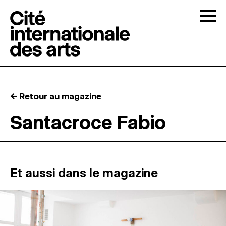
Skip to content
Togg
APPELS À CANDIDATURES
← Retour au magazine
LA CITÉ
↓
Santacroce Fabio
RÉSIDENCES
↓
ATELIERS OUVERTS
Et aussi dans le magazine
PROGRAMMATION