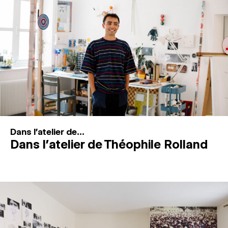
MAGAZINE
ESPACES DE PRATIQUE ARTISTIQUE
↓
Recherche
Connexion
↓
Dans l'atelier de...
Dans l’atelier de Théophile Rolland